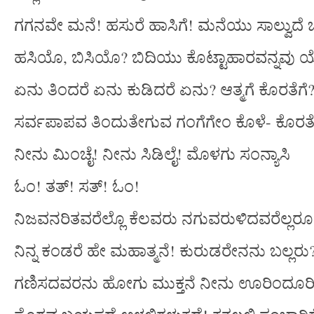
ಗಗನವೇ ಮನೆ! ಹಸುರೆ ಹಾಸಿಗೆ! ಮನೆಯು ಸಾಲ್ವುದೆ ಚ
ಹಸಿಯೊ, ಬಿಸಿಯೊ? ಬಿದಿಯು ಕೊಟ್ಟಾಹಾರವನ್ನವು ಯ
ಏನು ತಿಂದರೆ ಏನು ಕುಡಿದರೆ ಏನು? ಆತ್ಮಗೆ ಕೊರತೆಗೆ
ಸರ್ವಪಾಪವ ತಿಂದುತೇಗುವ ಗಂಗೆಗೇಂ ಕೊಳೆ- ಕೊರತ
ನೀನು ಮಿಂಚೈ! ನೀನು ಸಿಡಿಲೈ! ಮೊಳಗು ಸಂನ್ಯಾಸಿ
ಓಂ! ತತ್! ಸತ್! ಓಂ!
ನಿಜವನರಿತವರೆಲ್ಲೊ ಕೆಲವರು ನಗುವರುಳಿದವರೆಲ್ಲರೂ
ನಿನ್ನ ಕಂಡರೆ ಹೇ ಮಹಾತ್ಮನೆ! ಕುರುಡರೇನನು ಬಲ್ಲರು
ಗಣಿಸದವರನು ಹೋಗು ಮುಕ್ತನೆ ನೀನು ಊರಿಂದೂರಿ