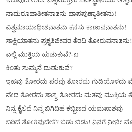
ನಾಮರೂಪಾತೀತನಾತನು ಪಾಪಪುಣ್ಯಾತೀತನು!
ವಿಶ್ವಮಾಯಾಧೀಶನಾತನು ಕನಸು ಕಾಣುವನಾತನು!
ಸಾಕ್ಷಿಯಾತನು ಪ್ರಕೃತಿಜೀವರ ತೆರದಿ ತೋರುವನಾತನು!
ಎಲ್ಲಿ ಮುಕ್ತಿಯ ಹುಡುಕುವೆ?-ಏ
ಕಿಂತು ಸುಮ್ಮನೆ ದುಡುಕುವೆ?
ಇಹವು ತೋರದು ಪರವು ತೋರದು ಗುಡಿಯೊಳದು
ವೇದ ತೋರದು ಶಾಸ್ತ್ರ ತೋರದು ಮತವು ಮುಕ್ತಿಯ
ನಿನ್ನ ಕೈಲಿದೆ ನಿನ್ನ ಬಿಗಿದಿಹ ಕಬ್ಬಿಣದ ಯಮಪಾಶವು
ಬರಿದೆ ಶೋಕಿಪುದೇಕೆ? ಬಿಡು ಬಿಡು! ನಿನಗೆ ನೀನೇ 