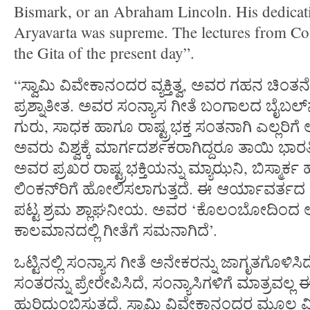
Bismark, or an Abraham Lincoln. His dedicati
Aryavarta was supreme. The lectures from C
the Gita of the present day”.
“ಸ್ವಾಮಿ ವಿವೇಕಾನಂದರ ವ್ಯಕ್ತಿತ್ವ, ಅವರ ಗಹನ ಚಿಂ
ಪ್ರಶ್ನಾತೀತ. ಅವರ ಸಂನ್ಯಾಸ ಗೀತೆ ಬಂಗಾಲದ ಬೈಬಲ್‍
ಗುರು, ಸಾಧಕ ಹಾಗೂ ರಾಷ್ಟ್ರಭಕ್ತ ಸಂತನಾಗಿ ಎಲ್ಲರಿಗೆ 
ಅವರು ವಿಶ್ವಕ್ಕೆ ಮಾರ್ಗದರ್ಶಕರಾಗಿದ್ದರೂ ತಾಯಿ ಭಾ
ಅವರ ಪ್ರಖರ ರಾಷ್ಟ್ರಭಕ್ತಿಯನ್ನು ಮ್ಯಾಝನಿ, ಬಿಸ್ಮಾರ್
ಲಿಂಕನ್‍ರಿಗೆ ಹೋಲಿಸಲಾಗುತ್ತದೆ. ಈ ಆರ್ಯಾವರ್ತದ ಪ
ಪಟ್ಟ ಶ್ರಮ ಶ್ಲಾಘನೀಯ. ಅವರ ‘ಕೊಲಂಬೋದಿಂದ ಅಲ್ಮ
ಕಾಲಮಾನದಲ್ಲಿ ಗೀತೆಗೆ ಸಮನಾಗಿದೆ’.
ಒಟ್ಟಿನಲ್ಲಿ ಸಂನ್ಯಾಸ ಗೀತೆ ಅನೇಕರನ್ನು ಜಾಗೃತಗೊಳಿ
ಸಂತರನ್ನು ಪ್ರೇರೇಪಿಸಿದೆ, ಸಂನ್ಯಾಸಿಗಳಿಗೆ ಮಾತ್ರವಲ್ಲ 
ಹುರಿದುಂಬಿಸುತ್ತದೆ. ಸ್ವಾಮಿ ವಿವೇಕಾನಂದರ ಮೂಲ 