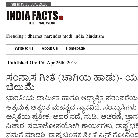
Thursday 23 July, 2026
Trending :
dharma
|
narendra modi
|
india
|
hinduism
Write to us
About Us
Homepage
Published On:
Fri, Apr 26th, 2019
ಸಂನ್ಯಾಸ ಗೀತೆ (ಚಾಗಿಯ ಹಾಡು)- ಯು
ಚಿಲುಮೆ
ಭಾರತೀಯ ಧಾರ್ಮಿಕ ಹಾಗೂ ಆಧ್ಯಾತ್ಮಿಕ ಪರಂಪರೆಯಲ್
ಆಶ್ರಮಕ್ಕೆ ಅತ್ಯಂತ ಮಹತ್ವದ ಸ್ಥಾನವಿದೆ. ಸಂನ್ಯಾಸಿಗ
ಅಸ್ಮಿತೆಯ ಪ್ರತೀಕ. ಅವರ ನಡೆ, ನುಡಿ, ಆಚರಣೆ, ಜ್ಞಾನ, 
ವಿಚಾರ, ಸಮಾಜೋಪಯೋಗಿ ಕಾರ್ಯಗಳು, ರಾಷ್ಟ್ರಭಕ್ತಿ 
ನಮಗೆ ಮಾದರಿ. ರಾಷ್ಟ್ರಚಿಂತಕ ಶ್ರೀ ಕೆ.ಎನ್ ಗೋವಿ