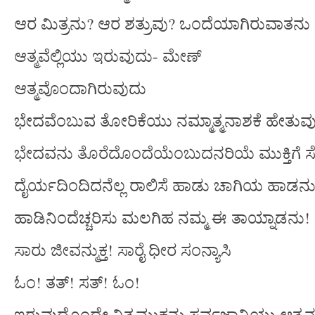
ಆರ ಮಿತ್ರನು? ಆರ ಶತ್ರುವು? ಒಂದೆಯಾಗಿರುವಾತನು
ಆತ್ಮವೆಲ್ಲಿಯು ಇರುವುದು- ಮೇಣ್
ಆತ್ಮವೊಂದಾಗಿರುವುದು
ಭೇದವೆಂಬುವ ತೋರಿಕೆಯು ನಮ್ಮಾತ್ಮನಾಶಕೆ ಹೇತುವ
ಭೇದವನು ತೊರೆದೊಂದೆಯೆಂಬುದನರಿಯೆ ಮುಕ್ತಿಗೆ ಸ
ದೈರ್ಯದಿಂದಿದನೆಲ್ಲ ರಾಲಿಸೆ ಹಾಡು ಚಾಗಿಯ ಹಾಡನು
ಹಾಡಿನಿಂದೆಚ್ಚರಿಸು ಮಲಗಿಹ ನಮ್ಮ ಈ ತಾಯ್ನಾಡನು!
ಸಾರು ಜೀವನ್ಮುಕ್ತ! ಸಾರೈ ಧೀರ ಸಂನ್ಯಾಸಿ
ಓಂ! ತತ್! ಸತ್! ಓಂ!
ಇರುವುದೊಂದೇ ನಿತ್ಯಮುಕ್ತನು ಸರ್ವಜ್ಞಾನಿಯು ಆತ್ಮನ