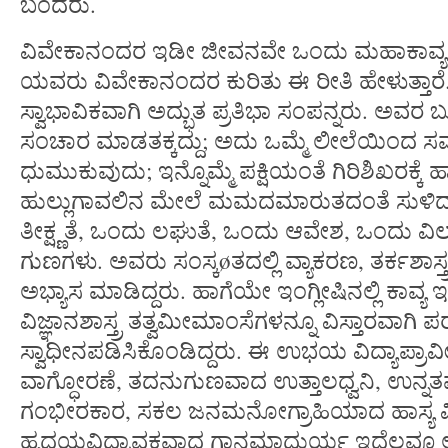
ಬಂದರು.
ವಿವೇಕಾನಂದರ ಇಡೀ ಜೀವನವೇ ಒಂದು ಮಹಾಕಾವ್ಯದಂತೆ.
ಯವರು ವಿವೇಕಾನಂದರ ಕುರಿತು ಈ ರೀತಿ ಹೇಳುತ್ತಾರೆ
ಸ್ವಾಭಾವಿಕವಾಗಿ ಅದ್ಭುತ ಪ್ರತಿಭಾ ಸಂಪನ್ನರು. ಅವರ ಬುದ್
ಸಂಚಾರ ಮಾಡತಕ್ಕದ್ದು; ಅದು ಒಮ್ಮೆ ಲೀಲೆಯಿಂದ ಸಮುದ
ಧುಮುಕುವುದು; ಇನ್ನೊಮ್ಮೆ ಪಕ್ಷಿಯಂತೆ ಗಿರಿಶಿಖರಕ್ಕೆ 
ಹುಲ್ಲುಗಾವಲಿನ ಮೇಲೆ ಮಮದಮಾರುತದಂತೆ ಸುಳಿ
ತೀಕ್ಷ್ಣತೆ, ಒಂದು ಲಘುತೆ, ಒಂದು ಆವೇಶ, ಒಂದು ವಿ
ಗುಣಗಳು. ಅವರು ಸಂಸ್ಕøತದಲ್ಲಿ ವ್ಯಾಕರಣ, ತರ್ಕಶಾಸ್ತ
ಅಭ್ಯಾಸ ಮಾಡಿದ್ದರು. ಹಾಗೆಯೇ ಇಂಗ್ಲೀಷಿನಲ್ಲಿ ಕಾವ್ಯ
ವಿಜ್ಞಾನಶಾಸ್ತ್ರ ತತ್ವಮೀಮಾಂಸೆಗಳನ್ನೂ ವಿಸ್ತಾರವಾಗಿ ಪ
ಸ್ವಾಧೀನಪಡಿಸಿಕೊಂಡಿದ್ದರು. ಈ ಉಭಯ ವಿದ್ಯಾಪ್ರಾವ
ವಾಗ್ಧೋರಣೆ, ತದನುಗುಣವಾದ ಉತ್ತಾಲಧ್ವನಿ, ಉನ್ನ
ಗಂಭೀರಕಾರ, ಸಕಲ ಜನಮನೋಗ್ರಾಹಿಯಾದ ಹಾಸ್ಯ ವ
ಹೃದಯವಿದ್ರಾವಕವಾದ ಗಾನಮಾಧುರ್ಯ ಇದೆಲ್ಲವೂ ಅ