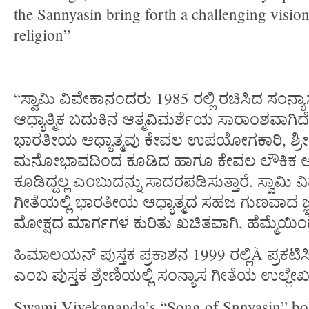
the Sannyasin bring forth a challenging vision 
religion”
“ಸ್ವಾಮಿ ವಿವೇಕಾನಂದರು 1985 ರಲ್ಲಿ ರಚಿಸಿದ ಸಂನ
ಆಧ್ಯಾತ್ಮಿಕ ಬದುಕಿನ ಆತ್ಮವಿಮರ್ಶೆಯ ಸಾರಾಂಶವಾಗಿದ
ಭಾರತೀಯ ಆಧ್ಯಾತ್ಮವು ಕೇವಲ ಉಪಯೋಗಕಾರಿ, ಶ್ರೀಣ್ಯ
ಮನೋಭಾವದಿಂದ ಕೂಡಿದ ಹಾಗೂ ಕೇವಲ ಲೌಕಿಕ 
ಕೂಡಿದ್ದಲ್ಲ ಎಂಬುದನ್ನು ಸಾದರಪಡಿಸುತ್ತಾರೆ. ಸ್ವಾಮಿ
ಗೀತೆಯಲ್ಲಿ ಭಾರತೀಯ ಆಧ್ಯಾತ್ಮದ ಸಹಜ ಗುಣವಾದ ಜ್ಞಾನ
ಮೋಕ್ಷದ ಮಾರ್ಗಗಳ ಕುರಿತು ಖಚಿತವಾಗಿ, ಹೆಮ್ಮೆಯಿಂದ 
ಹಿಮಾಲಯನ್ ಪುಸ್ತಕ ಪ್ರಕಾಶನ 1999 ರಲ್ಲಿÀ ಪ್ರಕಟಿ
ಎಂಬ ಪುಸ್ತಕ ಶ್ರೇಣಿಯಲ್ಲಿ ಸಂನ್ಯಾಸ ಗೀತೆಯ ಉಲ್ಲೇಖ
Swami Vivekananda’s “Song of Snnyasin” bold