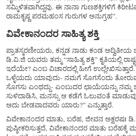
ಸಮ್ಮಿಳಿತವಾಗಿದ್ದವು. ಈ ನಾನಾ ಗುಣಶಕ್ತಿಗಳಿಗೆ ಕಿರೀಟಪ
ರಾಮಕೃಷ್ಣ ಪರಮಹಂಸ ಗುರುಗಳ ಅನುಗ್ರಹ”.
ವಿವೇಕಾನಂದರ
ಸಾಹಿತ್ಯ
ಶಕ್ತಿ
ಪ್ರಾತಸ್ಮರಣೀಯರು, ಕನ್ನಡ ನಾಡು ಕಂಡ ಅದ್ವಿತೀಯ ಚಿಂತ
ಡಿ.ವಿ.ಜಿ ಯವರು ತಮ್ಮ “ಸಾಹಿತ್ಯ ಶಕ್ತಿ” ಕೃತಿಯಲ್ಲಿ ರಾಷ್ಟ
ಇದೆಯೇ? ಎಂಬ ವಿಚಾರದಲ್ಲಿ ಹೀಗೆ ಉಲ್ಲೇಖಿಸುತ್ತಾರೆ.
ಒಳ್ಳೆಯದು ಯಾವುದು- ನಮಗೆ ಸೊಗಸೆಂದು ತೋರುವು
ಸೊಗಸು ಎಂಥದ್ದು- ಎಂಬುದರ ಛಾಯೆಯನ್ನು ನಮ್ಮ 
ಸುಳಿದಾಡಿಸಿ, ಮನಸ್ಸು ಆ ಕಡೆಗೆ ಓಲುವಂತೆ ಮಾಡುವ
ಅದು ಬೇಡವಾದವರು ಯಾರು?” ಎನ್ನುತ್ತಾರೆ.
ವಿವೇಕಾನಂದರ ಮಾತು, ಬರೆಹ, ಜೀವನ ಅಕ್ಷರಷಃ ಡಿ
ಪುಷ್ಠೀಕರಿಸುತ್ತದೆ, ವಿವೇಕಾನಂದರ ಮಾತು ಬರೆಹಕ್ಕೆ 