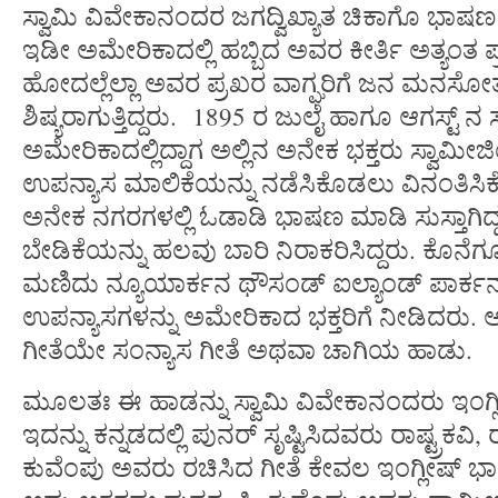
ಸ್ವಾಮಿ ವಿವೇಕಾನಂದರ ಜಗದ್ವಿಖ್ಯಾತ ಚಿಕಾಗೊ ಭ
ಇಡೀ ಅಮೇರಿಕಾದಲ್ಲಿ ಹಬ್ಬಿದ ಅವರ ಕೀರ್ತಿ ಅತ್ಯಂತ ಪ್
ಹೋದಲ್ಲೆಲ್ಲಾ ಅವರ ಪ್ರಖರ ವಾಗ್ಘರಿಗೆ ಜನ ಮನಸ
ಶಿಷ್ಯರಾಗುತ್ತಿದ್ದರು. 1895 ರ ಜುಲೈ ಹಾಗೂ ಆಗಸ್ಟ್ 
ಅಮೇರಿಕಾದಲ್ಲಿದ್ದಾಗ ಅಲ್ಲಿನ ಅನೇಕ ಭಕ್ತರು ಸ್ವಾಮೀ
ಉಪನ್ಯಾಸ ಮಾಲಿಕೆಯನ್ನು ನಡೆಸಿಕೊಡಲು ವಿನಂತಿಸ
ಅನೇಕ ನಗರಗಳಲ್ಲಿ ಓಡಾಡಿ ಭಾಷಣ ಮಾಡಿ ಸುಸ್ತಾಗಿದ್ದ 
ಬೇಡಿಕೆಯನ್ನು ಹಲವು ಬಾರಿ ನಿರಾಕರಿಸಿದ್ದರು. ಕೊನೆಗ
ಮಣಿದು ನ್ಯೂಯಾರ್ಕನ ಥೌಸಂಡ್ ಐಲ್ಯಾಂಡ್ ಪಾರ್ಕನಲ್
ಉಪನ್ಯಾಸಗಳನ್ನು ಅಮೇರಿಕಾದ ಭಕ್ತರಿಗೆ ನೀಡಿದರು.
ಗೀತೆಯೇ ಸಂನ್ಯಾಸ ಗೀತೆ ಅಥವಾ ಚಾಗಿಯ ಹಾಡು.
ಮೂಲತಃ ಈ ಹಾಡನ್ನು ಸ್ವಾಮಿ ವಿವೇಕಾನಂದರು ಇಂಗ್ಲೀಷ
ಇದನ್ನು ಕನ್ನಡದಲ್ಲಿ ಪುನರ್ ಸೃಷ್ಟಿಸಿದವರು ರಾಷ್ಟ್ರಕವ
ಕುವೆಂಪು ಅವರು ರಚಿಸಿದ ಗೀತೆ ಕೇವಲ ಇಂಗ್ಲೀಷ್ 