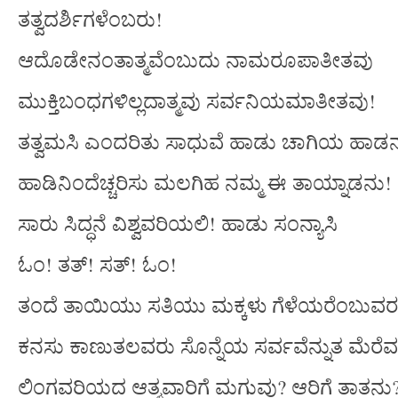
ತತ್ವದರ್ಶಿಗಳೆಂಬರು!
ಆದೊಡೇನಂತಾತ್ಮವೆಂಬುದು ನಾಮರೂಪಾತೀತವು
ಮುಕ್ತಿಬಂಧಗಳಿಲ್ಲದಾತ್ಮವು ಸರ್ವನಿಯಮಾತೀತವು!
ತತ್ವಮಸಿ ಎಂದರಿತು ಸಾಧುವೆ ಹಾಡು ಚಾಗಿಯ ಹಾಡನ
ಹಾಡಿನಿಂದೆಚ್ಚರಿಸು ಮಲಗಿಹ ನಮ್ಮ ಈ ತಾಯ್ನಾಡನು!
ಸಾರು ಸಿದ್ಧನೆ ವಿಶ್ವವರಿಯಲಿ! ಹಾಡು ಸಂನ್ಯಾಸಿ
ಓಂ! ತತ್! ಸತ್! ಓಂ!
ತಂದೆ ತಾಯಿಯು ಸತಿಯು ಮಕ್ಕಳು ಗೆಳೆಯರೆಂಬುವ
ಕನಸು ಕಾಣುತಲವರು ಸೊನ್ನೆಯ ಸರ್ವವೆನ್ನುತ ಮೆರೆ
ಲಿಂಗವರಿಯದ ಆತ್ಮವಾರಿಗೆ ಮಗುವು? ಆರಿಗೆ ತಾತನು