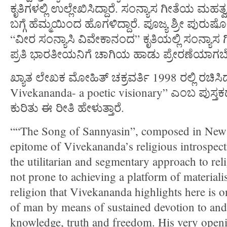
ಕೃತಿಗಳಲ್ಲಿ ಉಲ್ಲೇಖಿಸಿದ್ದಾರೆ. ಸಂನ್ಯಾಸ ಗೀತೆಯ ಮ
ಬಗ್ಗೆ ಹೆಮ್ಮಯಿಂದ ಹೊಗಳಿದ್ದಾರೆ. ಪೂಜ್ಯ ಶ್ರೀ ಪುರ
“ವೀರ ಸಂನ್ಯಾಸಿ ವಿವೇಕಾನಂದ” ಕೃತಿಯಲ್ಲಿ ಸಂನ್ಯಾಸ ಗ
ಪ್ರತಿ ಭಾರತೀಯನಿಗೆ ಚಾಗಿಯ ಹಾಡು ಪ್ರೇರಣೆಯಾಗಬೇಕ
ಖ್ಯಾತ ಲೇಖಕ ಮೋಹಿತ್ ಚಕ್ರವರ್ತಿ 1998 ರಲ್ಲಿ ರಚಿಸ
Vivekananda- a poetic visionary” ಎಂಬ ಪುಸ್ತಕ
ಕುರಿತು ಈ ರೀತಿ ಹೇಳುತ್ತಾರೆ.
““The Song of Sannyasin”, composed in New 
epitome of Vivekananda’s religious introspect
the utilitarian and segmentary approach to rel
not prone to achieving a platform of materialis
religion that Vivekananda highlights here is 
of man by means of sustained devotion to and
knowledge, truth and freedom. His very openi