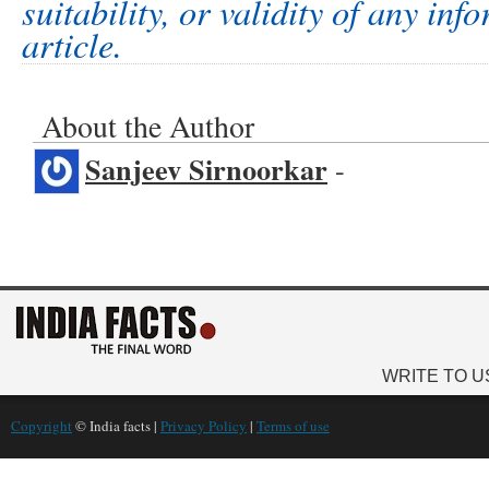
suitability, or validity of any inf
article.
About the Author
Sanjeev Sirnoorkar
-
WRITE TO U
Copyright
© India facts |
Privacy Policy
|
Terms of use