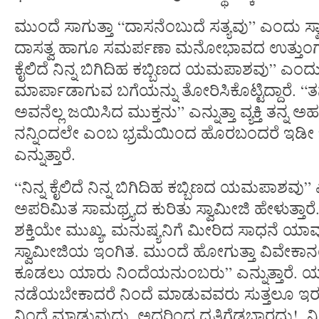
ಮುಂದೆ ಸಾಗುತ್ತಾ “ದಾಸನೆಂಬುದೆ ಸತ್ಯವು” ಎಂದು ಸ್
ದಾಸತ್ವ ಹಾಗೂ ಸಮರ್ಪಣಾ ಮನೋಭಾವದ ಉತ್ತುಂಗ ಗೋ
ಕೈಲಿದೆ ನಿನ್ನ ಬಿಗಿದಿಹ ಕಬ್ಬಿಣದ ಯಮಪಾಶವು” ಎಂದು ಹೇಳ
ಮಾರ್ಪಾಡಾಗುವ ಬಗೆಯನ್ನು ತೋರಿಸಿಕೊಟ್ಟಿದ್ದಾರೆ. “ತನ
ಅವನೆಲ್ಲ ಜಯಿಸಿದ ಮುಕ್ತನು” ಎನ್ನುತ್ತಾ ವ್ಯಕ್ತಿ ತನ್ನ 
ನನ್ನಿಂದಲೇ ಎಂಬ ಭ್ರಮೆಯಿಂದ ಹೊರಬಂದರೆ ಇಡೀ 
ಎನ್ನುತ್ತಾರೆ.
“ನಿನ್ನ ಕೈಲಿದೆ ನಿನ್ನ ಬಿಗಿದಿಹ ಕಬ್ಬಿಣದ ಯಮಪಾಶವು
ಅಪರಿಮಿತ ಸಾಮಥ್ರ್ಯದ ಕುರಿತು ಸ್ವಾಮೀಜಿ ಹೇಳುತ್ತಾರೆ.
ಶಕ್ತಿಯೇ ಮುಖ್ಯ, ಮನುಷ್ಯನಿಗೆ ಮೀರಿದ ಸಾಧನೆ ಯಾ
ಸ್ವಾಮೀಜಿಯ ಇಂಗಿತ. ಮುಂದೆ ಹೋಗುತ್ತಾ ವಿವೇಕಾನಂದ
ಕೂಡಲು ಯಾರು ನಿಂದೆಯನುಂಬರು” ಎನ್ನುತ್ತಾರೆ. 
ನಡೆಯಬೇಕಾದರೆ ನಿಂದೆ ಮಾಡುವವರು ಸುತ್ತಲೂ ಇರುತ
ನಿಂದೆ ಮಾಡುವುದು, ಅದರಿಂದ ಧೃತಿಗೆಡಬಾರದು!, 