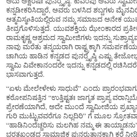
ಅದು ಅಕ್ಷರಷಃ ಪುನರ್‍ಸೃಷ್ಠಿ. ಕುವೆಂಪು ಅವರು ಸ್ವಾ
ಕನ್ನಡೀಕರಿಸಿದ್ದಾರೆ, ಅವರು ಬಳಸಿದ ಶಬ್ದಗಳು ಮೈನವಿರೇ
ಆತ್ಮವಿಸ್ಮøತಿಯಲ್ಲಿರುವ ನಮ್ಮ ಸಮಾಜದ ಅನೇಕ ಯ
ತೀವ್ರಗೊಳಿಸುತ್ತದೆ. ಯುವಶಕ್ತಿಯ ಝೇಂಕಾರದ ಪ್ರತೀಕ
ರಾಮಕೃಷ್ಣ ಆಶ್ರಮದ ಸ್ವಾಮೀಜಿಗಳು ಇದನ್ನು ಸುಶ್ರಾವ್ಯ
ನಾವು ಮರೆತು ತನ್ಮಯರಾಗಿ ರಾಷ್ಟ್ರಕ್ಕಾಗಿ ಸಮರ್ಪಣೆಯ
ಚಾಗಿಯ ಹಾಡಿನ ಕನ್ನಡದ ಪುನರ್‍ಸೃಷ್ಠಿ ಎಷ್ಟು ತೇಜೋಭ
ಸ್ವಾಮಿ ವಿವೇಕಾನಂದರೇ ಇದನ್ನು ಕನ್ನಡದಲ್ಲಿ ರಚಿಸ
ಭಾಸವಾಗುತ್ತದೆ.
“ಏಳು ಮೇಲೇಳೇಳು ಸಾಧುವೆ” ಎಂದು ಪ್ರಾರಂಭವಾಗುವ
ಕಠೋಪನಿಷತ್ತಿನ “ಉತ್ತಿಷ್ಟತಃ ಜಾಗೃತ ಪ್ರಾಪ್ಯ ವರಾ
ಪ್ರೇರಣೆಯಾಗಿದೆ, ಅದೇ ಮುಂದೆ ಸ್ವಾಮೀಜಿಯ ಪ್ರಖ್ಯಾತ 
ಗುರಿ ಮುಟ್ಟುವವರೆಗೂ ನಿಲ್ಲದಿರಿ” ಗೆ ಮೂಲ ಸ್ರೋತ
“ಹಾಡಿನಿಂದೆಚ್ಚರಿಸು ಮಲಗಿಹ ನಮ್ಮ ಈ ತಾಯ್ನಾಡನು” 
ಭರತಖಂಡದ ಸಾಮಾಜಿಕ ಪುನರುತ್ಥಾನಕ್ಕಾಗಿ ಕರೆ ನೀಡಿದ